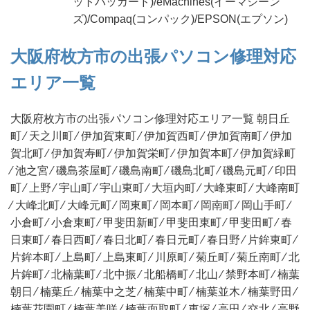
ットパッカード)/eMachines(イーマシーン
ズ)/Compaq(コンパック)/EPSON(エプソン)
大阪府枚方市の出張パソコン修理対応
エリア一覧
大阪府枚方市の出張パソコン修理対応エリア一覧 朝日丘
町 ⁄ 天之川町 ⁄ 伊加賀東町 ⁄ 伊加賀西町 ⁄ 伊加賀南町 ⁄ 伊加
賀北町 ⁄ 伊加賀寿町 ⁄ 伊加賀栄町 ⁄ 伊加賀本町 ⁄ 伊加賀緑町
⁄ 池之宮 ⁄ 磯島茶屋町 ⁄ 磯島南町 ⁄ 磯島北町 ⁄ 磯島元町 ⁄ 印田
町 ⁄ 上野 ⁄ 宇山町 ⁄ 宇山東町 ⁄ 大垣内町 ⁄ 大峰東町 ⁄ 大峰南町
⁄ 大峰北町 ⁄ 大峰元町 ⁄ 岡東町 ⁄ 岡本町 ⁄ 岡南町 ⁄ 岡山手町 ⁄
小倉町 ⁄ 小倉東町 ⁄ 甲斐田新町 ⁄ 甲斐田東町 ⁄ 甲斐田町 ⁄ 春
日東町 ⁄ 春日西町 ⁄ 春日北町 ⁄ 春日元町 ⁄ 春日野 ⁄ 片鉾東町 ⁄
片鉾本町 ⁄ 上島町 ⁄ 上島東町 ⁄ 川原町 ⁄ 菊丘町 ⁄ 菊丘南町 ⁄ 北
片鉾町 ⁄ 北楠葉町 ⁄ 北中振 ⁄ 北船橋町 ⁄ 北山 ⁄ 禁野本町 ⁄ 楠葉
朝日 ⁄ 楠葉丘 ⁄ 楠葉中之芝 ⁄ 楠葉中町 ⁄ 楠葉並木 ⁄ 楠葉野田 ⁄
楠葉花園町 ⁄ 楠葉美咲 ⁄ 楠葉面取町 ⁄ 車塚 ⁄ 高田 ⁄ 交北 ⁄ 高野