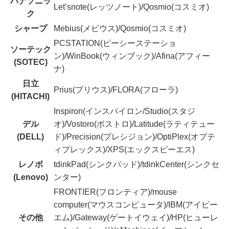
パナソニッ
Let’snote(レッツノート)/Qosmio(コスミオ)
ク
シャープ
Mebius(メビウス)/Qosmio(コスミオ)
PCSTATION(ピーシーステーショ
ソーテック
ン)/WinBook(ウィンブック)/Afina(アフィー
(SOTEC)
ナ)
日立
Prius(プリウス)/FLORA(フローラ)
(HITACHI)
Inspiron(インスパイロン/Studio(スタジ
デル
オ)/Vostoro(ボストロ)/Latitude(ラティテュー
(DELL)
ド)/Precision(プレシジョン)/OptiPlex(オプテ
ィプレックス)/XPS(エックスピーエス)
レノボ
tdinkPad(シンクパッド)/tdinkCenter(シンクセ
(Lenovo)
ンター)
FRONTIER(フロンティア)/mouse
computer(マウスコンピュータ)/IBM(アイビー
その他
エム)/Gateway(ゲートイウェイ)/HP(ヒューレ