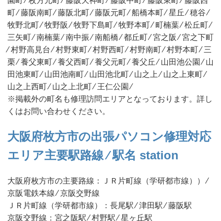
園町 ⁄ 枚方元町 ⁄ 藤阪天神町 ⁄ 藤阪中町 ⁄ 藤阪東町 ⁄ 藤阪西
町 ⁄ 藤阪南町 ⁄ 藤阪北町 ⁄ 藤阪元町 ⁄ 船橋本町 ⁄ 星丘 ⁄ 穂谷 ⁄
牧野北町 ⁄ 牧野阪 ⁄ 牧野下島町 ⁄ 牧野本町 ⁄ 町楠葉 ⁄ 松丘町 ⁄
三矢町 ⁄ 南楠葉 ⁄ 南中振 ⁄ 南船橋 ⁄ 都丘町 ⁄ 宮之阪 ⁄ 宮之下町
⁄ 村野高見台 ⁄ 村野東町 ⁄ 村野西町 ⁄ 村野南町 ⁄ 村野本町 ⁄ 三
栗 ⁄ 養父東町 ⁄ 養父西町 ⁄ 養父元町 ⁄ 養父丘 ⁄ 山田池公園 ⁄ 山
田池東町 ⁄ 山田池南町 ⁄ 山田池北町 ⁄ 山之上 ⁄ 山之上東町 ⁄
山之上西町 ⁄ 山之上北町 ⁄ 王仁公園 ⁄
※掲載外の町名も修理訪問エリアとなっております。詳し
くはお問い合わせください。
大阪府枚方市の出張パソコン修理対応
エリア主要駅路線 ⁄ 駅名 station
大阪府枚方市の主要路線：
ＪＲ片町線（学研都市線）
） ⁄
京阪電鉄本線 ⁄ 京阪交野線
ＪＲ片町線（学研都市線）
：
長尾駅
⁄
津田駅
⁄
藤阪駅
京阪交野線：宮之阪駅 ⁄ 村野駅 ⁄ 星ヶ丘駅