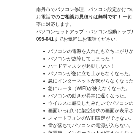
南丹市でパソコン修理、パソコン設定かけつ
お電話での
ご相談お見積りは無料です！
一刻
寧に対応します。
パソコンセットアップ・パソコン起動トラブ
095-041
までお気軽にお電話ください。
パソコンの電源を入れたも立ち上がりが
パソコンが故障してしまった！
ハードディスクが起動しない！
パソコンが急に立ち上がらなくなった
急にインターネットが繋がらなくなっ
急にルータ（WIFI)が使えなくなった。
パソコンの動きが異常に遅くなった。
ウイルスに感染したみたいでパソコン
画面いっぱいに架空請求の画面が表示
スマートフォンのWIFI設定ができない
雷が落ちてパソコンの電源が入らない
落雷後、インターネットが使えなくな