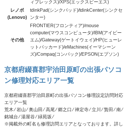
ィプレックス)/XPS(エックスピーエス)
レノボ
tdinkPad(シンクパッド)/tdinkCenter(シンクセ
(Lenovo)
ンター)
FRONTIER(フロンティア)/mouse
computer(マウスコンピュータ)/IBM(アイビー
その他
エム)/Gateway(ゲートイウェイ)/HP(ヒューレ
ットパッカード)/eMachines(イーマシーン
ズ)/Compaq(コンパック)/EPSON(エプソン)
京都府綴喜郡宇治田原町の出張パソコ
ン修理対応エリア一覧
京都府綴喜郡宇治田原町の出張パソコン修理設定訪問対応
エリア一覧
荒木 ⁄ 岩山 ⁄ 奥山田 ⁄ 高尾 ⁄ 郷之口 ⁄ 禅定寺 ⁄ 立川 ⁄ 贄田 ⁄ 南 ⁄
銘城台 ⁄ 湯屋谷 ⁄ 緑苑坂 ⁄
※掲載外の町名も修理訪問エリアとなっております。詳し