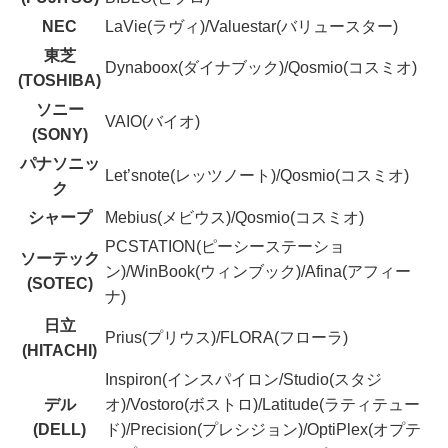
NEC
LaVie(ラヴィ)/Valuestar(バリュースター)
東芝
Dynaboox(ダイナブック)/Qosmio(コスミオ)
(TOSHIBA)
ソニー
VAIO(バイオ)
(SONY)
パナソニッ
Let’snote(レッツノート)/Qosmio(コスミオ)
ク
シャープ
Mebius(メビウス)/Qosmio(コスミオ)
PCSTATION(ピーシーステーショ
ソーテック
ン)/WinBook(ウィンブック)/Afina(アフィー
(SOTEC)
ナ)
日立
Prius(プリウス)/FLORA(フローラ)
(HITACHI)
Inspiron(インスパイロン/Studio(スタジ
デル
オ)/Vostoro(ボストロ)/Latitude(ラティテュー
(DELL)
ド)/Precision(プレシジョン)/OptiPlex(オプテ