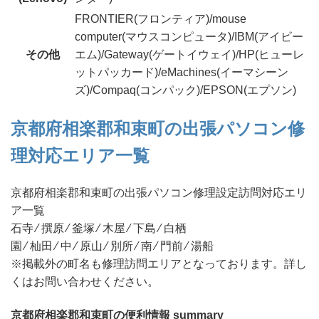
FRONTIER(フロンティア)/mouse
computer(マウスコンピュータ)/IBM(アイビー
その他
エム)/Gateway(ゲートイウェイ)/HP(ヒューレ
ットパッカード)/eMachines(イーマシーン
ズ)/Compaq(コンパック)/EPSON(エプソン)
京都府相楽郡和束町の出張パソコン修
理対応エリア一覧
京都府相楽郡和束町の出張パソコン修理設定訪問対応エリ
ア一覧
石寺 ⁄ 撰原 ⁄ 釜塚 ⁄ 木屋 ⁄ 下島 ⁄ 白栖
園 ⁄ 杣田 ⁄ 中 ⁄ 原山 ⁄ 別所 ⁄ 南 ⁄ 門前 ⁄ 湯船
※掲載外の町名も修理訪問エリアとなっております。詳し
くはお問い合わせください。
京都府相楽郡和束町の便利情報 summary