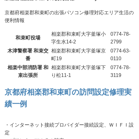
京都府相楽郡和束町の出張パソコン修理対応エリア生活の
便利情報
相楽郡和束町大字釜塚小
0774-78-
和束町役場
字生水14-2
2799
木津警察署 和束交
相楽郡和束町大字釜塚京
0774-63-
番
町19
0110
相楽中部消防署 和
相楽郡和束町大字釜塚下
0774-78-
束出張所
り松11-1
3119
京都府相楽郡和束町の訪問設定修理実
績一例
・インターネット接続プロバイダー接続設定、ＷＩＦＩ設
定