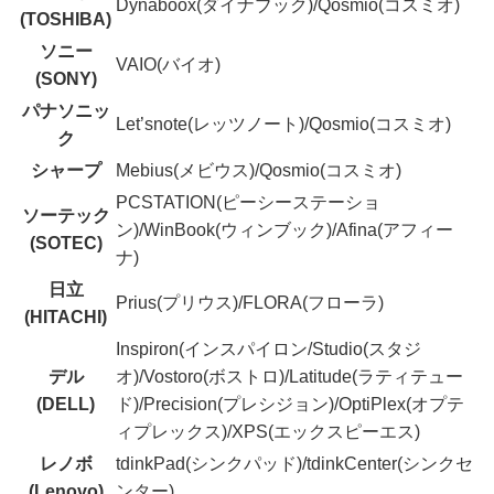
Dynaboox(ダイナブック)/Qosmio(コスミオ)
(TOSHIBA)
ソニー
VAIO(バイオ)
(SONY)
パナソニッ
Let’snote(レッツノート)/Qosmio(コスミオ)
ク
シャープ
Mebius(メビウス)/Qosmio(コスミオ)
PCSTATION(ピーシーステーショ
ソーテック
ン)/WinBook(ウィンブック)/Afina(アフィー
(SOTEC)
ナ)
日立
Prius(プリウス)/FLORA(フローラ)
(HITACHI)
Inspiron(インスパイロン/Studio(スタジ
デル
オ)/Vostoro(ボストロ)/Latitude(ラティテュー
(DELL)
ド)/Precision(プレシジョン)/OptiPlex(オプテ
ィプレックス)/XPS(エックスピーエス)
レノボ
tdinkPad(シンクパッド)/tdinkCenter(シンクセ
(Lenovo)
ンター)